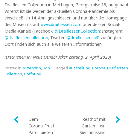
Draiflessen Collection in Mettingen, Georgstraße 18, aufgebaut.
Vorerst ist sie wegen der aktuellen Corona-Pandemie bis
einschließlich 14. April geschlossen und nur über die Homepage
des Museums auf
www.draiflessen.com
oder dessen Social-
Media-Kanäle (Facebook:
@DraiflessenCollection
; Instagram:
@draiflessencollection
; Twitter:
@draiflessencoll
) zugänglich.
Dort finden sich auch alle weiteren Informationen.
(Erschienen in: Neue Osnabrücker Zeitung, 2. April 2020)
Posted in
Mittendrin
,
ugh
Tagged
Ausstellung
,
Corona
,
Draiflessen
Collection
,
Hoffnung
Post
Dem
Resthof mit
navigation
Corona-Frust
Garten – ein
Paroli bieten
Siedlungskind