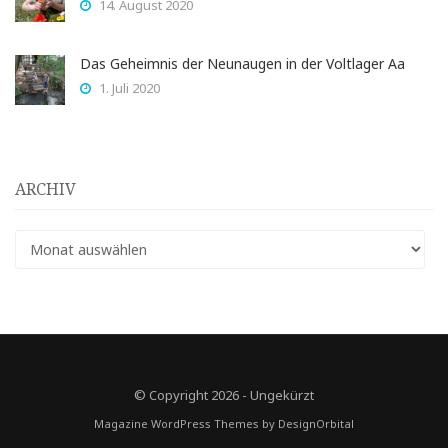
14. August 2020
Das Geheimnis der Neunaugen in der Voltlager Aa
1. Juli 2020
ARCHIV
Archiv
© Copyright 2026
-
Ungekürzt
Magazine WordPress Themes
by DesignOrbital