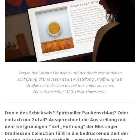
Wegen der Corona-Pandemie und der damit verbundenen
Schließung aller Museen ist die Ausstellung „Hoffnung“ der
Draiflessen Collection derzeit nur online zu sehen.
Fotos/Screenshot (3/1): Ulrike Havermeyer
Ironie des Schicksals? Spiritueller Paukenschlag? Oder
einfach nur Zufall? Ausgerechnet die Ausstellung mit
dem tiefgründigen Titel „Hoffnung“ der Mettinger
Draiflessen Collection fällt in die bedrückende Zeit der