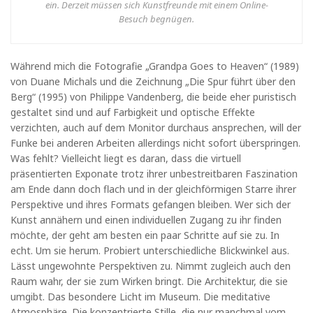
ein. Derzeit müssen sich Kunstfreunde mit einem Online-
Besuch begnügen.
Während mich die Fotografie „Grandpa Goes to Heaven“ (1989)
von Duane Michals und die Zeichnung „Die Spur führt über den
Berg“ (1995) von Philippe Vandenberg, die beide eher puristisch
gestaltet sind und auf Farbigkeit und optische Effekte
verzichten, auch auf dem Monitor durchaus ansprechen, will der
Funke bei anderen Arbeiten allerdings nicht sofort überspringen.
Was fehlt? Vielleicht liegt es daran, dass die virtuell
präsentierten Exponate trotz ihrer unbestreitbaren Faszination
am Ende dann doch flach und in der gleichförmigen Starre ihrer
Perspektive und ihres Formats gefangen bleiben. Wer sich der
Kunst annähern und einen individuellen Zugang zu ihr finden
möchte, der geht am besten ein paar Schritte auf sie zu. In
echt. Um sie herum. Probiert unterschiedliche Blickwinkel aus.
Lässt ungewohnte Perspektiven zu. Nimmt zugleich auch den
Raum wahr, der sie zum Wirken bringt. Die Architektur, die sie
umgibt. Das besondere Licht im Museum. Die meditative
Atmosphäre. Die konzentrierte Stille, die nur manchmal vom