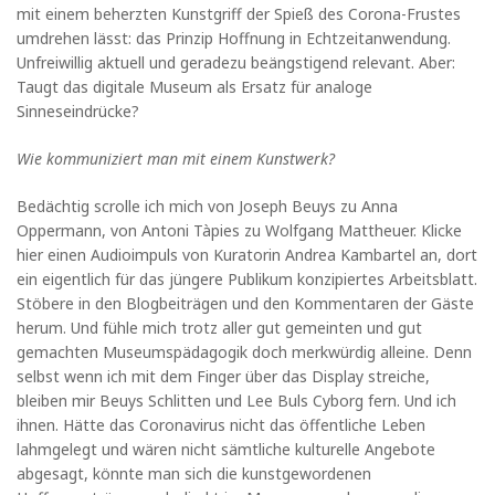
mit einem beherzten Kunstgriff der Spieß des Corona-Frustes
umdrehen lässt: das Prinzip Hoffnung in Echtzeitanwendung.
Unfreiwillig aktuell und geradezu beängstigend relevant. Aber:
Taugt das digitale Museum als Ersatz für analoge
Sinneseindrücke?
Wie kommuniziert man mit einem Kunstwerk?
Bedächtig scrolle ich mich von Joseph Beuys zu Anna
Oppermann, von Antoni Tàpies zu Wolfgang Mattheuer. Klicke
hier einen Audioimpuls von Kuratorin Andrea Kambartel an, dort
ein eigentlich für das jüngere Publikum konzipiertes Arbeitsblatt.
Stöbere in den Blogbeiträgen und den Kommentaren der Gäste
herum. Und fühle mich trotz aller gut gemeinten und gut
gemachten Museumspädagogik doch merkwürdig alleine. Denn
selbst wenn ich mit dem Finger über das Display streiche,
bleiben mir Beuys Schlitten und Lee Buls Cyborg fern. Und ich
ihnen. Hätte das Coronavirus nicht das öffentliche Leben
lahmgelegt und wären nicht sämtliche kulturelle Angebote
abgesagt, könnte man sich die kunstgewordenen