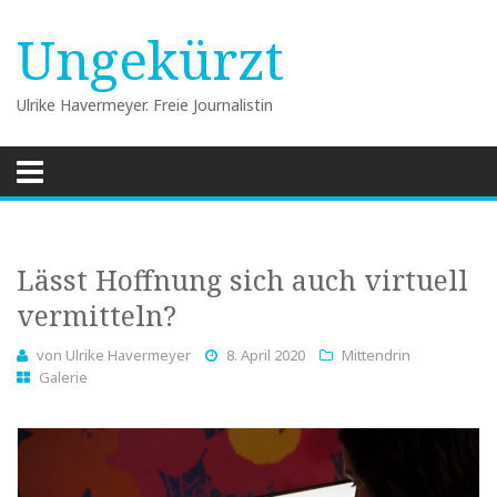
Ungekürzt
Ulrike Havermeyer. Freie Journalistin
Skip
to
content
Lässt Hoffnung sich auch virtuell
vermitteln?
von
Ulrike Havermeyer
8. April 2020
Mittendrin
Galerie