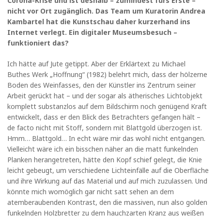
Corona-Krise und ist deshalb – zumindest fürs Erste –
nicht vor Ort zugänglich. Das Team um Kuratorin Andrea
Kambartel hat die Kunstschau daher kurzerhand ins
Internet verlegt. Ein digitaler Museumsbesuch –
funktioniert das?
Ich hätte auf Jute getippt. Aber der Erklärtext zu Michael
Buthes Werk „Hoffnung“ (1982) belehrt mich, dass der hölzerne
Boden des Weinfasses, den der Künstler ins Zentrum seiner
Arbeit gerückt hat – und der sogar als ätherisches Lichtobjekt
komplett substanzlos auf dem Bildschirm noch genügend Kraft
entwickelt, dass er den Blick des Betrachters gefangen hält –
de facto nicht mit Stoff, sondern mit Blattgold überzogen ist.
Hmm… Blattgold… In echt wäre mir das wohl nicht entgangen.
Vielleicht wäre ich ein bisschen näher an die matt funkelnden
Planken herangetreten, hätte den Kopf schief gelegt, die Knie
leicht gebeugt, um verschiedene Lichteinfälle auf die Oberfläche
und ihre Wirkung auf das Material und auf mich zuzulassen. Und
könnte mich womöglich gar nicht satt sehen an dem
atemberaubenden Kontrast, den die massiven, nun also golden
funkelnden Holzbretter zu dem hauchzarten Kranz aus weißen