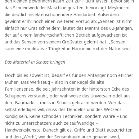
den kleinen Bewohnern kaum Zeit zur Flucht lassen, bevor sie in
das Schneidwerk der Maschine geraten, bevorzugt Meyknecht
die deutlich insektenschonendere Handarbeit. Außerdem
gewinnt er ihr noch einen weiteren Vorzug ab: „Sensen ist nicht
einfach nur Gras schneiden“, lautet das Mantra des 62-Jährigen,
der auf einem landwirtschaftlichen Betrieb aufgewachsen ist
und das Sensen von seinem Großvater gelernt hat, „Sensen
kann eine meditative Tätigkeit in Harmonie mit der Natur sein“.
Das Material in Schuss bringen
Doch bis es soweit ist, bedarf es für den Anfänger noch etlicher
Mühen: Das Werkzeug – also in der Regel die alte
Familiensense, die seit Jahrzehnten in der hintersten Ecke des
Schuppens verstaubt, oder wahlweise das Universalmodell aus
dem Baumarkt – muss in Schuss gebracht werden. Wer das
selbst erledigen will, muss des Dengelns und des Wetzens
kundig sein. Keine schnöden Techniken, sondern wahre – und
nicht zu unterschätzen: auch zeitaufwändige –
Handwerkskünste. Danach gilt es, Griffe und Blatt auszurichten
und den „Worb“, wie der Sensenbaum auch genannt wird,