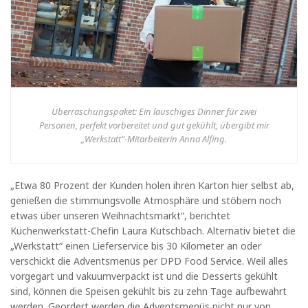
Überraschungspaket: Ein lauschiges Dinner für zwei
Personen, perfekt vorbereitet und gut gekühlt, übergibt mir
„Werkstatt“-Mitarbeiterin Anna Alfing.
„Etwa 80 Prozent der Kunden holen ihren Karton hier selbst ab,
genießen die stimmungsvolle Atmosphäre und stöbern noch
etwas über unseren Weihnachtsmarkt“, berichtet
Küchenwerkstatt-Chefin Laura Kutschbach. Alternativ bietet die
„Werkstatt“ einen Lieferservice bis 30 Kilometer an oder
verschickt die Adventsmenüs per DPD Food Service. Weil alles
vorgegart und vakuumverpackt ist und die Desserts gekühlt
sind, können die Speisen gekühlt bis zu zehn Tage aufbewahrt
werden. Geordert werden die Adventsmenüs nicht nur von