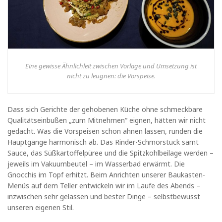
Eine gewisse Ähnlichleit zwischen Vorlage und Umsetzung ist
nicht zu leugnen: die Vorspeise.
Dass sich Gerichte der gehobenen Küche ohne schmeckbare
Qualitätseinbußen „zum Mitnehmen“ eignen, hätten wir nicht
gedacht. Was die Vorspeisen schon ahnen lassen, runden die
Hauptgänge harmonisch ab. Das Rinder-Schmorstück samt
Sauce, das Süßkartoffelpüree und die Spitzkohlbeilage werden –
jeweils im Vakuumbeutel – im Wasserbad erwärmt. Die
Gnocchis im Topf erhitzt. Beim Anrichten unserer Baukasten-
Menüs auf dem Teller entwickeln wir im Laufe des Abends –
inzwischen sehr gelassen und bester Dinge – selbstbewusst
unseren eigenen Stil.