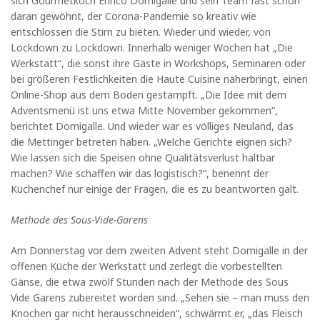
sich Gourmetkoch Enrico Domigalle und sein Team fast schon
daran gewöhnt, der Corona-Pandemie so kreativ wie
entschlossen die Stirn zu bieten. Wieder und wieder, von
Lockdown zu Lockdown. Innerhalb weniger Wochen hat „Die
Werkstatt“, die sonst ihre Gäste in Workshops, Seminaren oder
bei größeren Festlichkeiten die Haute Cuisine näherbringt, einen
Online-Shop aus dem Boden gestampft. „Die Idee mit dem
Adventsmenü ist uns etwa Mitte November gekommen“,
berichtet Domigalle. Und wieder war es völliges Neuland, das
die Mettinger betreten haben. „Welche Gerichte eignen sich?
Wie lassen sich die Speisen ohne Qualitätsverlust haltbar
machen? Wie schaffen wir das logistisch?“, benennt der
Küchenchef nur einige der Fragen, die es zu beantworten galt.
Methode des Sous-Vide-Garens
Am Donnerstag vor dem zweiten Advent steht Domigalle in der
offenen Küche der Werkstatt und zerlegt die vorbestellten
Gänse, die etwa zwölf Stunden nach der Methode des Sous
Vide Garens zubereitet worden sind. „Sehen sie – man muss den
Knochen gar nicht herausschneiden“, schwärmt er, „das Fleisch