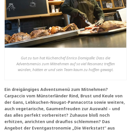
Gut zu tun hat Küchenchef Enrico Domigalle: Dass die
Adventsmenüs zum Mitnehmen auf so viel Resonanz treffen
würden, hätten er und sein Team kaum zu hoffen gewagt.
Ein dreigängiges Adventsmenü zum Mitnehmen?
Carpaccio vom Münsterländer Rind, Brust und Keule von
der Gans, Lebkuchen-Nougat-Pannacotta sowie weitere,
auch vegetarische, Gaumenfreuden zur Auswahl – und
das alles perfekt vorbereitet? Zuhause bloß noch
erhitzen, anrichten und drauflos schlemmen? Das
Angebot der Eventgastronomie „Die Werkstatt“ aus