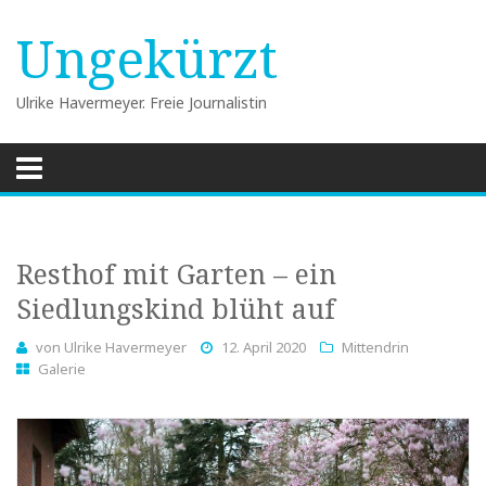
Ungekürzt
Ulrike Havermeyer. Freie Journalistin
Skip
to
content
Resthof mit Garten – ein
Siedlungskind blüht auf
von
Ulrike Havermeyer
12. April 2020
Mittendrin
Galerie