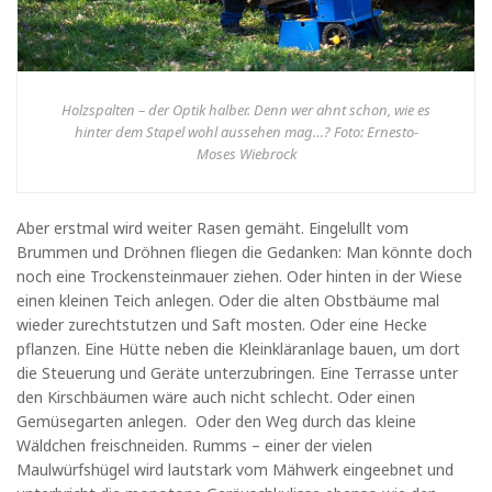
Holzspalten – der Optik halber. Denn wer ahnt schon, wie es
hinter dem Stapel wohl aussehen mag…? Foto: Ernesto-
Moses Wiebrock
Aber erstmal wird weiter Rasen gemäht. Eingelullt vom
Brummen und Dröhnen fliegen die Gedanken: Man könnte doch
noch eine Trockensteinmauer ziehen. Oder hinten in der Wiese
einen kleinen Teich anlegen. Oder die alten Obstbäume mal
wieder zurechtstutzen und Saft mosten. Oder eine Hecke
pflanzen. Eine Hütte neben die Kleinkläranlage bauen, um dort
die Steuerung und Geräte unterzubringen. Eine Terrasse unter
den Kirschbäumen wäre auch nicht schlecht. Oder einen
Gemüsegarten anlegen. Oder den Weg durch das kleine
Wäldchen freischneiden. Rumms – einer der vielen
Maulwürfshügel wird lautstark vom Mähwerk eingeebnet und