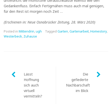
unterbricht die monotone Geräuschkulisse ebenso wie den
Gedankenfluss. Einfach Fertigmähen muss auch mal genügen,
für den Rest ist morgen noch Zeit …
(Erschienen in: Neue Osnabrücker Zeitung, 28. März 2020)
Posted in
Mittendrin
,
ugh
Tagged
Garten
,
Gartenarbeit
,
Homestory
,
Westerbeck
,
Zuhause
Post
Lässt
Die
navigation
Hoffnung
gefiederte
sich auch
Nachbarschaft
virtuell
im Blick
vermitteln?