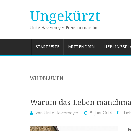
Ungekürzt
Ulrike Havermeyer. Freie Journalistin
Skip
STARTSEITE
MITTENDRIN
LIEBLINGSPL
to
content
WILDBLUMEN
Warum das Leben manchmal 
von
Ulrike Havermeyer
5. Juni 2014
Lie
E