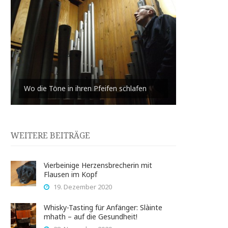
Wo die Töne in ihren Pfeifen schlafen
WEITERE BEITRÄGE
Vierbeinige Herzensbrecherin mit
Flausen im Kopf
19. Dezember 2020
Whisky-Tasting für Anfänger: Slàinte
mhath – auf die Gesundheit!