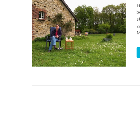
F
b
s
z
M