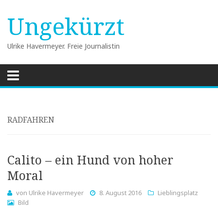
Ungekürzt
Ulrike Havermeyer. Freie Journalistin
Skip
to
content
RADFAHREN
Calito – ein Hund von hoher
Moral
von
Ulrike Havermeyer
8. August 2016
Lieblingsplatz
Bild